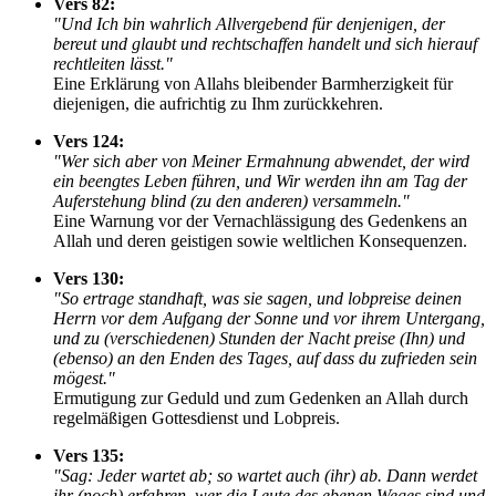
Vers 82:
"Und Ich bin wahrlich Allvergebend für denjenigen, der
bereut und glaubt und rechtschaffen handelt und sich hierauf
rechtleiten lässt."
Eine Erklärung von Allahs bleibender Barmherzigkeit für
diejenigen, die aufrichtig zu Ihm zurückkehren.
Vers 124:
"Wer sich aber von Meiner Ermahnung abwendet, der wird
ein beengtes Leben führen, und Wir werden ihn am Tag der
Auferstehung blind (zu den anderen) versammeln."
Eine Warnung vor der Vernachlässigung des Gedenkens an
Allah und deren geistigen sowie weltlichen Konsequenzen.
Vers 130:
"So ertrage standhaft, was sie sagen, und lobpreise deinen
Herrn vor dem Aufgang der Sonne und vor ihrem Untergang,
und zu (verschiedenen) Stunden der Nacht preise (Ihn) und
(ebenso) an den Enden des Tages, auf dass du zufrieden sein
mögest."
Ermutigung zur Geduld und zum Gedenken an Allah durch
regelmäßigen Gottesdienst und Lobpreis.
Vers 135:
"Sag: Jeder wartet ab; so wartet auch (ihr) ab. Dann werdet
ihr (noch) erfahren, wer die Leute des ebenen Weges sind und