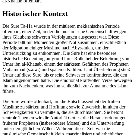
al-Khattab offenbart.
Historischer Kontext
Die Sure Ta-Ha wurde in der mittleren mekkanischen Periode
offenbart, einer Zeit, in der die muslimische Gemeinschaft wegen
ihres Glaubens schweren Verfolgungen ausgesetzt war. Diese
Periode fällt mit Momenten großer Not zusammen, einschließlich
der Migration einiger Muslime nach Abyssinien, um der
Unterdrückung zu entkommen. Die Sure hat eine besondere
historische Bedeutung aufgrund ihrer Rolle bei der Bekehrung von
Umar ibn al-Khattab, einem der stärksten Gefährten des Propheten
Muhammad (s.a.w.) und späteren Kalifen. Laut Überlieferung stieß
Umar auf diese Sure, als er seine Schwester konfrontierte, die den
Islam angenommen hatte. Die emotional kraftvollen Verse bewegten
ihn zum Nachdenken, was ihn schließlich zur Annahme des Islam
führte.
Die Sure wurde offenbart, um die Entschlossenheit der frühen
Muslime zu stärken und Hoffnung sowie Zuversicht inmitten der
Schwierigkeiten zu vermitteln, die sie durchmachten. Sie betont
zentrale Themen wie die Autorität Gottes, die Herausforderungen
früherer Propheten (insbesondere Moses) und die Unterwerfung
unter den göttlichen Willen. Während dieser Zeit war die
muslimische Gemeinschaft klein, marginalisiert und erheblichen