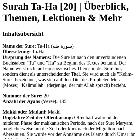
Surah Ta-Ha [20] | Überblick,
Themen, Lektionen & Mehr
Inhaltsübersicht
Name der Sure:
Ta-Ha (سورة طه)
Übersetzung:
Ta-Ha
Ursprung des Namens:
Die Sure ist nach den unverbundenen
Buchstaben "Ta" und "Ha" zu Beginn des Textes benannt. Der
Name weist nicht auf ein spezifisches Thema in der Sure hin,
sondern dient als unterscheidender Titel. Sie wird auch als "Kelim-
Sure" bezeichnet, was sich auf den Titel des Propheten Musa
(Moses) "Kalimullah" (derjenige, der mit Allah sprach) bezieht.
Nummer der Sure:
20
Anzahl der Ayahs (Verse):
135
Makki oder Madani:
Makki
Ungefähre Zeit der Offenbarung:
Offenbart während der
mittleren Phase der makkanischen Periode, nach der Sure Maryam,
möglicherweise um die Zeit oder kurz nach der Migration nach
Abessinien. Sie wurde vor der Annahme des Islams durch Umar ibn