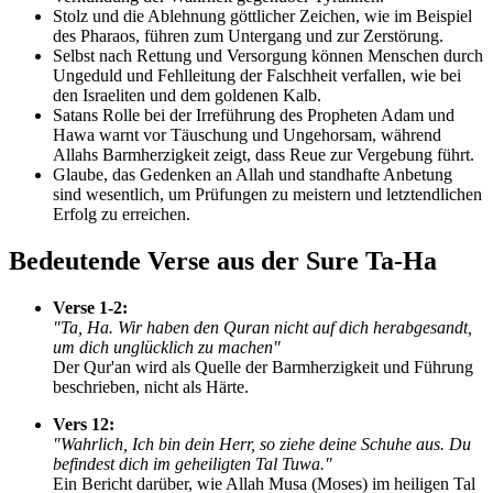
Stolz und die Ablehnung göttlicher Zeichen, wie im Beispiel
des Pharaos, führen zum Untergang und zur Zerstörung.
Selbst nach Rettung und Versorgung können Menschen durch
Ungeduld und Fehlleitung der Falschheit verfallen, wie bei
den Israeliten und dem goldenen Kalb.
Satans Rolle bei der Irreführung des Propheten Adam und
Hawa warnt vor Täuschung und Ungehorsam, während
Allahs Barmherzigkeit zeigt, dass Reue zur Vergebung führt.
Glaube, das Gedenken an Allah und standhafte Anbetung
sind wesentlich, um Prüfungen zu meistern und letztendlichen
Erfolg zu erreichen.
Bedeutende Verse aus der Sure Ta-Ha
Verse 1-2:
"Ta, Ha. Wir haben den Quran nicht auf dich herabgesandt,
um dich unglücklich zu machen"
Der Qur'an wird als Quelle der Barmherzigkeit und Führung
beschrieben, nicht als Härte.
Vers 12:
"Wahrlich, Ich bin dein Herr, so ziehe deine Schuhe aus. Du
befindest dich im geheiligten Tal Tuwa."
Ein Bericht darüber, wie Allah Musa (Moses) im heiligen Tal