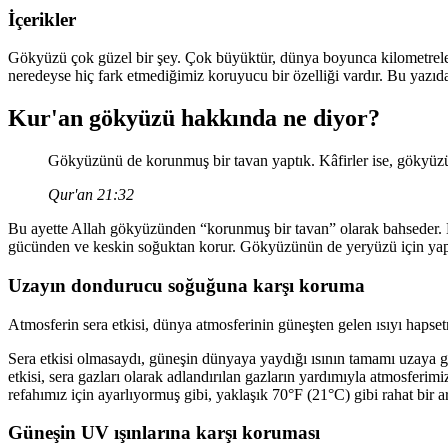
İçerikler
Gökyüzü çok güzel bir şey. Çok büyüktür, dünya boyunca kilometrele
neredeyse hiç fark etmediğimiz koruyucu bir özelliği vardır. Bu yazı
Kur'an gökyüzü hakkında ne diyor?
Gökyüzünü de korunmuş bir tavan yaptık. Kâfirler ise, gökyüzün
Qur'an 21:32
Bu ayette Allah gökyüzünden “korunmuş bir tavan” olarak bahseder. Bu
gücünden ve keskin soğuktan korur. Gökyüzünün de yeryüzü için yapt
Uzayın dondurucu soğuğuna karşı koruma
Atmosferin sera etkisi, dünya atmosferinin güneşten gelen ısıyı hap
Sera etkisi olmasaydı, güneşin dünyaya yaydığı ısının tamamı uzaya g
etkisi, sera gazları olarak adlandırılan gazların yardımıyla atmosferimi
refahımız için ayarlıyormuş gibi, yaklaşık 70°F (21°C) gibi rahat bir ara
Güneşin UV ışınlarına karşı koruması