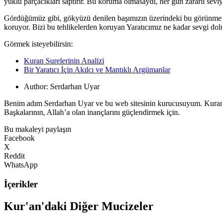
yüklü parçacıkları saptırır. Bu koruma olmasaydı, her gün zararlı sev
Gördüğümüz gibi, gökyüzü denilen başımızın üzerindeki bu görünmez ta
koruyor. Bizi bu tehlikelerden koruyan Yaratıcımız ne kadar sevgi dol
Görmek isteyebilirsin:
Kuran Surelerinin Analizi
Bir Yaratıcı İçin Akılcı ve Mantıklı Argümanlar
Author:
Serdarhan Uyar
Benim adım Serdarhan Uyar ve bu web sitesinin kurucusuyum. Kuran’
Başkalarının, Allah’a olan inançlarını güçlendirmek için.
Bu makaleyi paylaşın
Facebook
X
Reddit
WhatsApp
İçerikler
Kur'an'daki Diğer Mucizeler