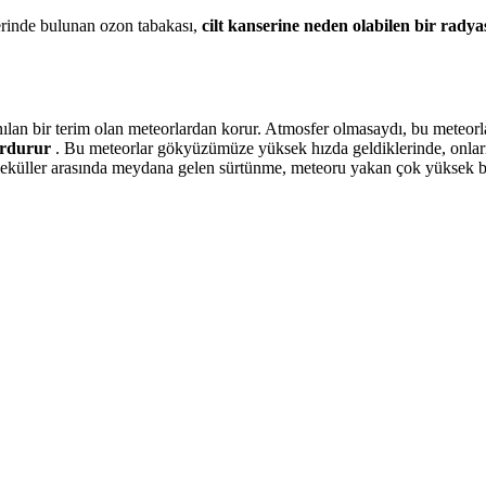
erinde bulunan ozon tabakası,
cilt kanserine neden olabilen bir rady
nılan bir terim olan meteorlardan korur. Atmosfer olmasaydı, bu mete
urdurur
. Bu meteorlar gökyüzümüze yüksek hızda geldiklerinde, onları
moleküller arasında meydana gelen sürtünme, meteoru yakan çok yüksek