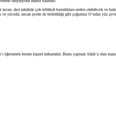
iyelerde radyasyona maruz kalırdık!
van, aksi takdirde çok tehlikeli hastalıklara neden olabilecek ve hat
u ve yücedir, ancak ayette de belirtildiği gibi çoğumuz O’ndan yüz çevi
ı öğrenmek benim kişisel tutkumdur. Bunu yapmak Allah’a olan inancı