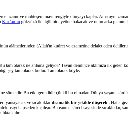
rce uzanır ve muhteşem mavi rengiyle dünyayı kaplar. Ama aynı zaman
da
Kur’an’ın
gökyüzü ile ilgili bir ayetine bakacak ve onun arka planını 
ün alâmetlerinden (Allah'ın kudret ve azametine delalet eden delillerin
 tam olarak ne anlama geliyor? Tavan denilince aklımıza ilk gelen koru
ığı şey tam olarak budur. Tam olarak böyle:
setme sürecidir. Bu etki gereklidir çünkü bu olmadan Dünya yaşamı sür
eri yansıyacak ve sıcaklıklar
dramatik bir şekilde düşecek
. Hatta gez
zdeki ısıyı hapsederek çalışır. Bu ısınma süreci sayesinde sıcaklıklar, san
lıkta kalır.