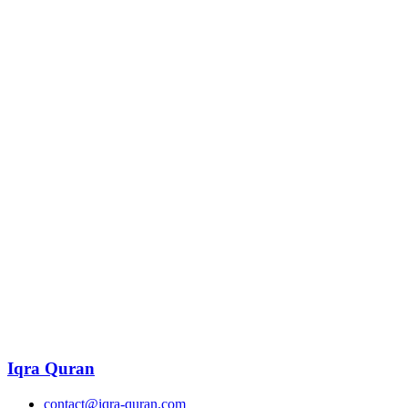
Iqra Quran
contact@iqra-quran.com