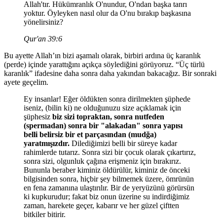
Allah'tır. Hükümranlık O'nundur, O'ndan başka tanrı
yoktur. Öyleyken nasıl olur da O'nu bırakıp başkasına
yönelirsiniz?
Qur'an 39:6
Bu ayette Allah’ın bizi aşamalı olarak, birbiri ardına üç karanlık
(perde) içinde yarattığını açıkça söylediğini görüyoruz. “Üç türlü
karanlık” ifadesine daha sonra daha yakından bakacağız. Bir sonraki
ayete geçelim.
Ey insanlar! Eğer öldükten sonra dirilmekten şüphede
iseniz, (bilin ki) ne olduğunuzu size açıklamak için
şüphesiz
biz sizi topraktan, sonra nutfeden
(spermadan) sonra bir "alakadan" sonra yapısı
belli belirsiz bir et parçasından (mudğa)
yaratmışızdır.
Dilediğimizi belli bir süreye kadar
rahimlerde tutarız. Sonra sizi bir çocuk olarak çıkartırız,
sonra sizi, olgunluk çağına erişmeniz için bırakırız.
Bununla beraber kiminiz öldürülür, kiminiz de önceki
bilgisinden sonra, hiçbir şey bilmemek üzere, ömrünün
en fena zamanına ulaştırılır. Bir de yeryüzünü görürsün
ki kupkurudur; fakat biz onun üzerine su indirdiğimiz
zaman, harekete geçer, kabarır ve her güzel çiftten
bitkiler bitirir.