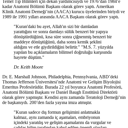
Temel Tıp Bilimleri için dekan yardımcısıydı ve 1976’dan 1984’e
kadar Anatomi Bölümü Başkanı olarak görev yaptı. Amerikan
Klinik Anatomi Derneği’nin (AACA) kurucu üyelerinden biriydi ve
1989 ile 1991 yılları arasında AACA Başkanı olarak görev yaptı.
"Kuran'daki bu ayet, Allah'ın sizi bir damladan
yarattığını ve sonra damlayı sülük benzeri bir yapıya
dönüştürdüğünü, kısa süre sonra çiğnenmiş benzeri bir
maddeye dönüştüğünü, daha sonra kemik şeklini
aldığını ve etle giydirildiğini belirtir." "M.S. 7. yüzyılda
yapılan bu açıklamaların bilimsel doğruluğu karşısında
hayrete düştüm."
Dr. Keith Moore
Dr. E. Marshall Johnson, Philadelphia, Pennsylvania, ABD’deki
Thomas Jefferson Üniversitesi’nde Anatomi ve Gelişim Biyolojisi
Emeritus Profesörüdür. Burada 22 yıl boyunca Anatomi Profesörü,
Anatomi Bölümü Başkanı ve Daniel Baugh Enstitüsü Direktörü
olarak görev yapmıştır. Kendisi aynı zamanda Teratoloji Derneği’nin
de başkanıydı. 200’den fazla yayına imza atmıştır.
"Kuran sadece dış formun gelişimini anlatmakla
kalmaz, aynı zamanda iç aşamaları, embriyonun
içindeki yaratılış ve gelişim aşamalarını da vurgular ve
çağdaş bilim tarafından kabul edilen önemli olayları