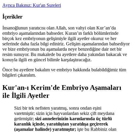
Ayrıca Bakınız: Kur'an Sureleri
İçerikler
İnsanoğlunun yaratıcısı olan Allah, son vahyi olan Kur’an’da
embriyo aşamalarından bahseder. Kuran’ın farklı bölümlerinde
birçok kez embriyonun gelişimiyle ilgili ayetler okuruz ve her
seferinde daha fazla bilgi ediniriz. Gelişim aşamalarından bahsediyor
ve bize embriyonun bu aşamalarda neye benzediğine dair net bir
resim sunuyor. Bu makalede bu ayetlere daha yakından bakacak ve
konuyla ilgili en güncel bilimle karşılaştıracağız.
Önce bu ayetlere bakalım ve embriyo hakkında bulabildiğimiz tüm
bilgileri çıkaralım.
Kur'an-ı Kerim'de Embriyo Aşamaları
ile İlgili Ayetler
Sizi bir tek nefisten yaratmış, sonra ondan eşini
varetmiştir; sizin için hayvanlardan sekiz çift meydana
getirmiştir;
sizi annelerinizin karınlarında üç türlü
karanlık içinde, yaratılıştan yaratılışa geçirerek
(aşamalar halinde) yaratmıştır;
işte bu Rabbiniz olan