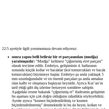
22:5 ayetiyle ilgili yorumumuza devam ediyoruz:
sonra yapısı belli belirsiz bir et parçasından (mudğa)
yaratmışızdır:
“Mudğa” kelimesi “çiğnenmiş et/et parçası”
olarak tercüme edilir. Embriyo, gelişiminin 4. haftasının
sonunda küçük kollar ve bacaklar (kol tomurcukları ve bacak
tomurcukları) büyümeye başlar. Embriyo şu anda yaklaşık 5
mm uzunluğundadır ve en önemli parçaları şu anda atmakta
olan kalbi ve oluşmaya başlayan beynidir. Ayrıca Kur’an’ın
tarif ettiği gibi diş izlerine benzeyen somitlere sahiptir.
Aşağıdaki resme bakarak “çiğnenmiş et” ifadesinin gelişimin
bu aşaması için çok doğru olduğunu rahatlıkla söyleyebiliriz.
Ayette ayrıca “kısmen biçimlendirilmiş ve kısmen
biçimlendirilmemiş” denmektedir ki bu da beyni, kolları ve