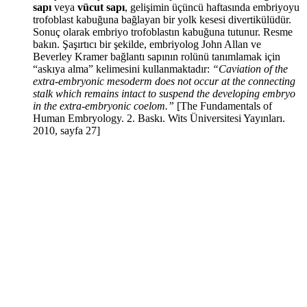
sapı
veya
vücut sapı
, gelişimin üçüncü haftasında embriyoyu
trofoblast kabuğuna bağlayan bir yolk kesesi divertikülüdür.
Sonuç olarak embriyo trofoblastın kabuğuna tutunur. Resme
bakın. Şaşırtıcı bir şekilde, embriyolog John Allan ve
Beverley Kramer bağlantı sapının rolünü tanımlamak için
“askıya alma” kelimesini kullanmaktadır:
“Caviation of the
extra-embryonic mesoderm does not occur at the connecting
stalk which remains intact to suspend the developing embryo
in the extra-embryonic coelom.”
[The Fundamentals of
Human Embryology. 2. Baskı. Wits Üniversitesi Yayınları.
2010, sayfa 27]