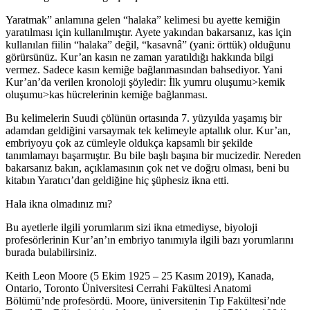
Yaratmak” anlamına gelen “halaka” kelimesi bu ayette kemiğin
yaratılması için kullanılmıştır. Ayete yakından bakarsanız, kas için
kullanılan fiilin “halaka” değil, “kasavnâ” (yani: örttük) olduğunu
görürsünüz. Kur’an kasın ne zaman yaratıldığı hakkında bilgi
vermez. Sadece kasın kemiğe bağlanmasından bahsediyor. Yani
Kur’an’da verilen kronoloji şöyledir: İlk yumru oluşumu>kemik
oluşumu>kas hücrelerinin kemiğe bağlanması.
Bu kelimelerin Suudi çölünün ortasında 7. yüzyılda yaşamış bir
adamdan geldiğini varsaymak tek kelimeyle aptallık olur. Kur’an,
embriyoyu çok az cümleyle oldukça kapsamlı bir şekilde
tanımlamayı başarmıştır. Bu bile başlı başına bir mucizedir. Nereden
bakarsanız bakın, açıklamasının çok net ve doğru olması, beni bu
kitabın Yaratıcı’dan geldiğine hiç şüphesiz ikna etti.
Hala ikna olmadınız mı?
Bu ayetlerle ilgili yorumlarım sizi ikna etmediyse, biyoloji
profesörlerinin Kur’an’ın embriyo tanımıyla ilgili bazı yorumlarını
burada bulabilirsiniz.
Keith Leon Moore (5 Ekim 1925 – 25 Kasım 2019), Kanada,
Ontario, Toronto Üniversitesi Cerrahi Fakültesi Anatomi
Bölümü’nde profesördü. Moore, üniversitenin Tıp Fakültesi’nde