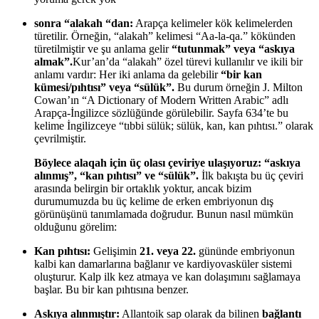
sonra “alakah “dan:
Arapça kelimeler kök kelimelerden
türetilir. Örneğin, “alakah” kelimesi “Aa-la-qa.” kökünden
türetilmiştir ve şu anlama gelir
“tutunmak” veya “askıya
almak”.
Kur’an’da “alakah” özel türevi kullanılır ve ikili bir
anlamı vardır: Her iki anlama da gelebilir
“bir kan
kümesi/pıhtısı” veya “sülük”.
Bu durum örneğin J. Milton
Cowan’ın “A Dictionary of Modern Written Arabic” adlı
Arapça-İngilizce sözlüğünde görülebilir. Sayfa 634’te bu
kelime İngilizceye “tıbbi sülük; sülük, kan, kan pıhtısı.” olarak
çevrilmiştir.
Böylece alaqah için üç olası çeviriye ulaşıyoruz: “askıya
alınmış”, “kan pıhtısı” ve “sülük”.
İlk bakışta bu üç çeviri
arasında belirgin bir ortaklık yoktur, ancak bizim
durumumuzda bu üç kelime de erken embriyonun dış
görünüşünü tanımlamada doğrudur. Bunun nasıl mümkün
olduğunu görelim:
Kan pıhtısı:
Gelişimin
21. veya 22.
gününde embriyonun
kalbi kan damarlarına bağlanır ve kardiyovasküler sistemi
oluşturur. Kalp ilk kez atmaya ve kan dolaşımını sağlamaya
başlar. Bu bir kan pıhtısına benzer.
Askıya alınmıştır:
Allantoik sap olarak da bilinen
bağlantı