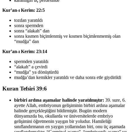
karanlığın üç perdesinde
Kur’an-ı Kerim: 22:5
tozdan yaratıldı
sonra spermden
sonra “alakah” dan
sonra kısmen biçimlenmiş ve kısmen biçimlenmemiş olan
“mudğa” dan
Kur’an-ı Kerim: 23:14
spermden yaratıldı
“alakah” a çevirdi
“mudğa” ya dönüştürdü
mudğa’dan kemikler yaratıldı ve daha sonra etle giydirildi
Kuran Tefsiri 39:6
birbiri ardına aşamalar halinde yaratılmıştır:
39. sure, 6.
ayette Allah, embriyonun gelişiminin birbiri ardına aşamalar
halinde gerçekleştiğini bildirmiştir. Bugün modern
dünyamızda bu, okullarda ve üniversitelerde embriyo
gelişimini öğretmenin yaygın bir yoludur. Hamileliği
sınıflandırmanın en yaygın yollarından biri, onu üç aşamada
sınıflandırmaktır. “Germinal aşama”, “embriyonik aşama” ve