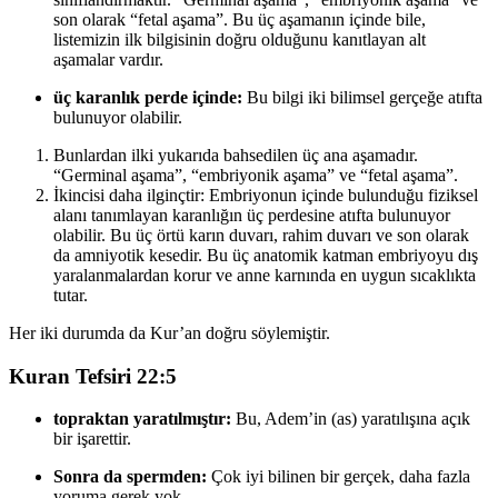
son olarak “fetal aşama”. Bu üç aşamanın içinde bile,
listemizin ilk bilgisinin doğru olduğunu kanıtlayan alt
aşamalar vardır.
üç karanlık perde içinde:
Bu bilgi iki bilimsel gerçeğe atıfta
bulunuyor olabilir.
Bunlardan ilki yukarıda bahsedilen üç ana aşamadır.
“Germinal aşama”, “embriyonik aşama” ve “fetal aşama”.
İkincisi daha ilginçtir: Embriyonun içinde bulunduğu fiziksel
alanı tanımlayan karanlığın üç perdesine atıfta bulunuyor
olabilir. Bu üç örtü karın duvarı, rahim duvarı ve son olarak
da amniyotik kesedir. Bu üç anatomik katman embriyoyu dış
yaralanmalardan korur ve anne karnında en uygun sıcaklıkta
tutar.
Her iki durumda da Kur’an doğru söylemiştir.
Kuran Tefsiri 22:5
topraktan yaratılmıştır:
Bu, Adem’in (as) yaratılışına açık
bir işarettir.
Sonra da spermden:
Çok iyi bilinen bir gerçek, daha fazla
yoruma gerek yok