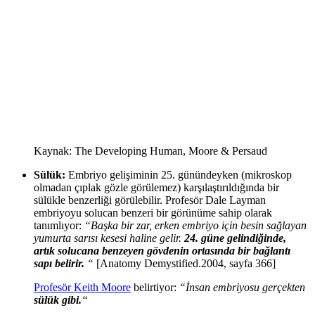
Kaynak: The Developing Human, Moore & Persaud
Sülük:
Embriyo gelişiminin 25. günündeyken (mikroskop
olmadan çıplak gözle görülemez) karşılaştırıldığında bir
sülükle benzerliği görülebilir. Profesör Dale Layman
embriyoyu solucan benzeri bir görünüme sahip olarak
tanımlıyor:
“Başka bir zar, erken embriyo için besin sağlayan
yumurta sarısı kesesi haline gelir.
24. güne gelindiğinde,
artık solucana benzeyen gövdenin ortasında bir bağlantı
sapı belirir.
“
[Anatomy Demystified.2004, sayfa 366]
Profesör Keith Moore
belirtiyor:
“İnsan embriyosu gerçekten
sülük gibi.
“