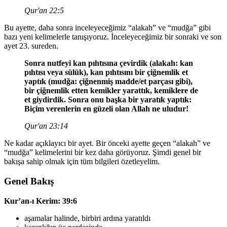
Qur'an 22:5
Bu ayette, daha sonra inceleyeceğimiz “alakah” ve “mudğa” gibi
bazı yeni kelimelerle tanışıyoruz. İnceleyeceğimiz bir sonraki ve son
ayet 23. sureden.
Sonra nutfeyi kan pıhtısına çevirdik (alakah: kan
pıhtısı veya sülük), kan pıhtısını bir çiğnemlik et
yaptık (mudğa: çiğnenmiş madde/et parçası gibi),
bir çiğnemlik etten kemikler yarattık, kemiklere de
et giydirdik. Sonra onu başka bir yaratık yaptık:
Biçim verenlerin en güzeli olan Allah ne uludur!
Qur'an 23:14
Ne kadar açıklayıcı bir ayet. Bir önceki ayette geçen “alakah” ve
“mudğa” kelimelerini bir kez daha görüyoruz. Şimdi genel bir
bakışa sahip olmak için tüm bilgileri özetleyelim.
Genel Bakış
Kur’an-ı Kerim: 39:6
aşamalar halinde, birbiri ardına yaratıldı