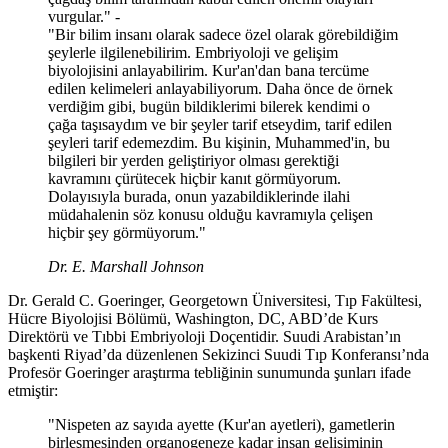
vurgular." -
"Bir bilim insanı olarak sadece özel olarak görebildiğim
şeylerle ilgilenebilirim. Embriyoloji ve gelişim
biyolojisini anlayabilirim. Kur'an'dan bana tercüme
edilen kelimeleri anlayabiliyorum. Daha önce de örnek
verdiğim gibi, bugün bildiklerimi bilerek kendimi o
çağa taşısaydım ve bir şeyler tarif etseydim, tarif edilen
şeyleri tarif edemezdim. Bu kişinin, Muhammed'in, bu
bilgileri bir yerden geliştiriyor olması gerektiği
kavramını çürütecek hiçbir kanıt görmüyorum.
Dolayısıyla burada, onun yazabildiklerinde ilahi
müdahalenin söz konusu olduğu kavramıyla çelişen
hiçbir şey görmüyorum."
Dr. E. Marshall Johnson
Dr. Gerald C. Goeringer, Georgetown Üniversitesi, Tıp Fakültesi,
Hücre Biyolojisi Bölümü, Washington, DC, ABD’de Kurs
Direktörü ve Tıbbi Embriyoloji Doçentidir. Suudi Arabistan’ın
başkenti Riyad’da düzenlenen Sekizinci Suudi Tıp Konferansı’nda
Profesör Goeringer araştırma tebliğinin sunumunda şunları ifade
etmiştir:
"Nispeten az sayıda ayette (Kur'an ayetleri), gametlerin
birleşmesinden organogeneze kadar insan gelişiminin