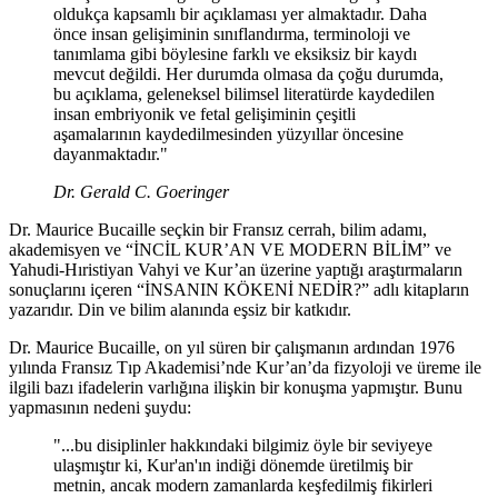
oldukça kapsamlı bir açıklaması yer almaktadır. Daha
önce insan gelişiminin sınıflandırma, terminoloji ve
tanımlama gibi böylesine farklı ve eksiksiz bir kaydı
mevcut değildi. Her durumda olmasa da çoğu durumda,
bu açıklama, geleneksel bilimsel literatürde kaydedilen
insan embriyonik ve fetal gelişiminin çeşitli
aşamalarının kaydedilmesinden yüzyıllar öncesine
dayanmaktadır."
Dr. Gerald C. Goeringer
Dr. Maurice Bucaille seçkin bir Fransız cerrah, bilim adamı,
akademisyen ve “İNCİL KUR’AN VE MODERN BİLİM” ve
Yahudi-Hıristiyan Vahyi ve Kur’an üzerine yaptığı araştırmaların
sonuçlarını içeren “İNSANIN KÖKENİ NEDİR?” adlı kitapların
yazarıdır. Din ve bilim alanında eşsiz bir katkıdır.
Dr. Maurice Bucaille, on yıl süren bir çalışmanın ardından 1976
yılında Fransız Tıp Akademisi’nde Kur’an’da fizyoloji ve üreme ile
ilgili bazı ifadelerin varlığına ilişkin bir konuşma yapmıştır. Bunu
yapmasının nedeni şuydu:
"...bu disiplinler hakkındaki bilgimiz öyle bir seviyeye
ulaşmıştır ki, Kur'an'ın indiği dönemde üretilmiş bir
metnin, ancak modern zamanlarda keşfedilmiş fikirleri