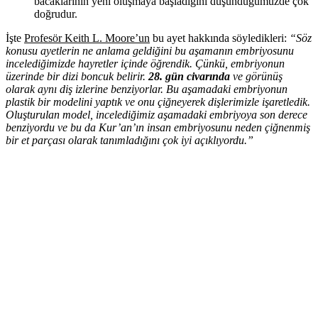
bacaklarının yeni oluşmaya başladığını düşündüğümüzde çok
doğrudur.
İşte
Profesör Keith L. Moore’un
bu ayet hakkında söyledikleri:
“Söz
konusu ayetlerin ne anlama geldiğini bu aşamanın embriyosunu
incelediğimizde hayretler içinde öğrendik. Çünkü, embriyonun
üzerinde bir dizi boncuk belirir.
28. gün civarında
ve görünüş
olarak aynı diş izlerine benziyorlar. Bu aşamadaki embriyonun
plastik bir modelini yaptık ve onu çiğneyerek dişlerimizle işaretledik.
Oluşturulan model, incelediğimiz aşamadaki embriyoya son derece
benziyordu ve bu da Kur’an’ın insan embriyosunu neden çiğnenmiş
bir et parçası olarak tanımladığını çok iyi açıklıyordu.”